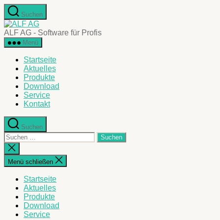
Zum
Suchen
Inhalt
ALF
springen
AG
ALF AG - Software für Profis
Menü
Startseite
Aktuelles
Produkte
Download
Service
Kontakt
Suchen
Suche
nach:
Suche
schließen
Menü schließen
Startseite
Aktuelles
Produkte
Download
Service