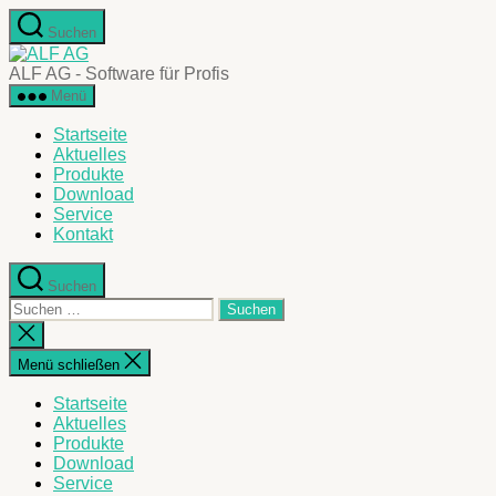
Zum
Suchen
Inhalt
ALF
springen
AG
ALF AG - Software für Profis
Menü
Startseite
Aktuelles
Produkte
Download
Service
Kontakt
Suchen
Suche
nach:
Suche
schließen
Menü schließen
Startseite
Aktuelles
Produkte
Download
Service