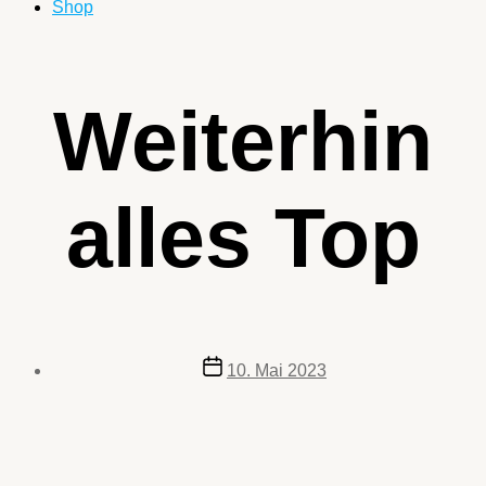
Shop
Kategorien
Weiterhin
alles Top
Veröffentlichungsdatum
10. Mai 2023