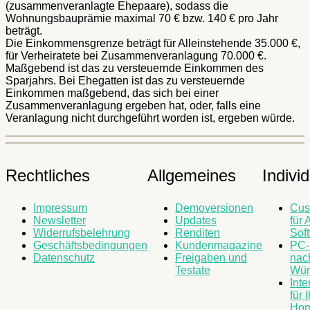
(zusammenveranlagte Ehepaare), sodass die
Wohnungsbauprämie maximal 70 € bzw. 140 € pro Jahr
beträgt.
Die Einkommensgrenze beträgt für Alleinstehende 35.000 €,
für Verheiratete bei Zusammenveranlagung 70.000 €.
Maßgebend ist das zu versteuernde Einkommen des
Sparjahrs. Bei Ehegatten ist das zu versteuernde
Einkommen maßgebend, das sich bei einer
Zusammenveranlagung ergeben hat, oder, falls eine
Veranlagung nicht durchgeführt worden ist, ergeben würde.
Rechtliches
Allgemeines
Indivi
Impressum
Demoversionen
Cus
Newsletter
Updates
für 
Widerrufsbelehrung
Renditen
Sof
Geschäftsbedingungen
Kundenmagazine
PC-
Datenschutz
Freigaben und
nac
Testate
Wün
Inte
für 
Ho